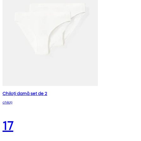
Chiloți damă set de 2
chiloți
17