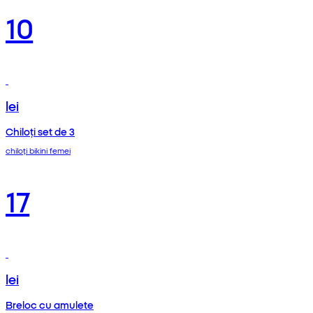
10
lei
Chiloți set de 3
chiloți bikini femei
17
lei
Breloc cu amulete