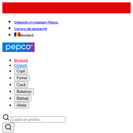
Găsește un magazin Pepco
Centrul de asistență
Română
Broșură
Colecții
Copii
Femei
Casă
Bebeluși
Bărbați
Altele