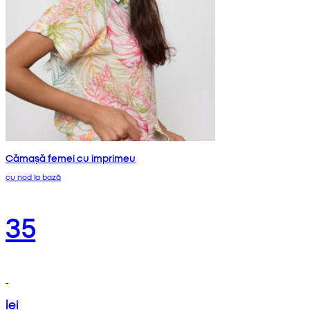
Cămașă femei cu imprimeu
cu nod la bază
35
lei