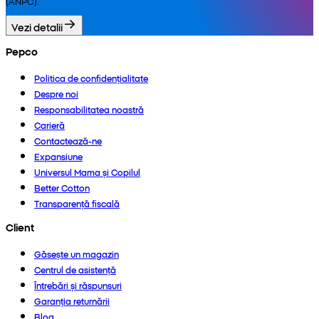
(ANPC).
Vezi detalii
Pepco
Politica de confidențialitate
Despre noi
Responsabilitatea noastră
Carieră
Contactează-ne
Expansiune
Universul Mama și Copilul
Better Cotton
Transparență fiscală
Client
Găsește un magazin
Centrul de asistență
Întrebări și răspunsuri
Garanția returnării
Blog