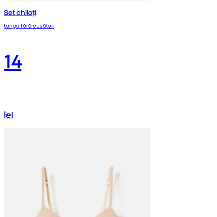
Set chiloți
tanga fără cusături
14
lei