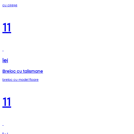
cu cireșe
11
lei
Breloc cu talismane
breloc cu model floare
11