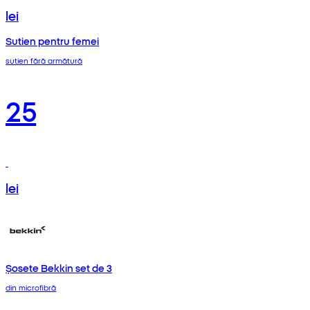
lei
Sutien pentru femei
sutien fără armătură
25
lei
Șosete Bekkin set de 3
din microfibră