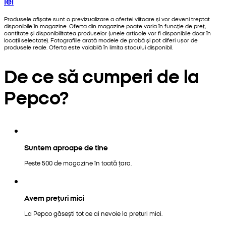
lei
Produsele afișate sunt o previzualizare a ofertei viitoare și vor deveni treptat
disponibile în magazine. Oferta din magazine poate varia în funcție de preț,
cantitate și disponibilitatea produselor (unele articole vor fi disponibile doar în
locații selectate). Fotografiile arată modele de probă și pot diferi ușor de
produsele reale. Oferta este valabilă în limita stocului disponibil.
De ce să cumperi de la
Pepco?
Suntem aproape de tine
Peste 500 de magazine în toată țara.
Avem prețuri mici
La Pepco găsești tot ce ai nevoie la prețuri mici.