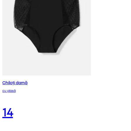
Chiloți damă
cu plasă
14