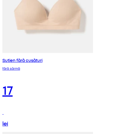
Sutien fără cusături
fără sârmă
17
lei