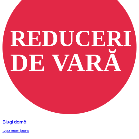
Blugi damă
typu mom jeans