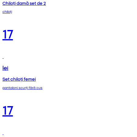
Chiloți damă set de 2
chiloți
17
lei
Set chiloți femei
pantaloni scurți fără cus
17