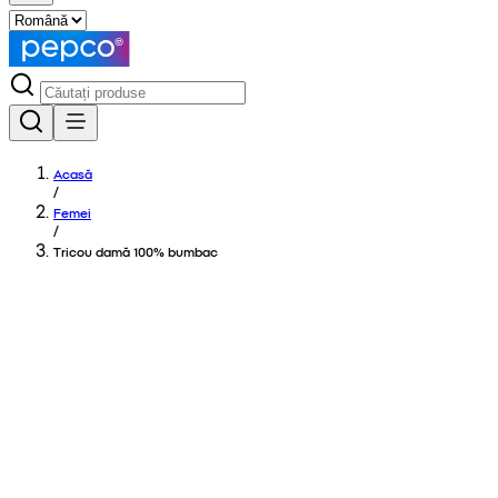
Acasă
/
Femei
/
Tricou damă 100% bumbac