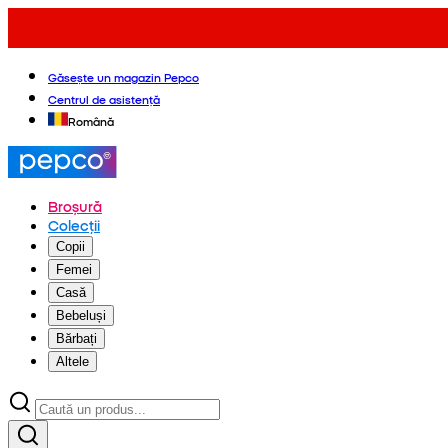
Găsește un magazin Pepco
Centrul de asistență
Română
Broșură
Colecții
Copii
Femei
Casă
Bebeluși
Bărbați
Altele