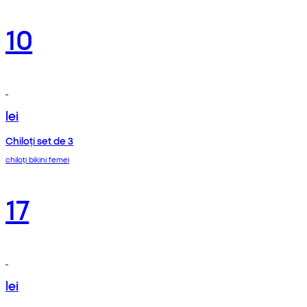
10
lei
Chiloți set de 3
chiloți bikini femei
17
lei