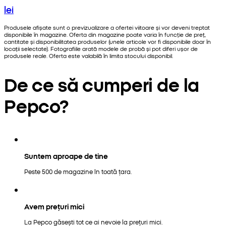
lei
Produsele afișate sunt o previzualizare a ofertei viitoare și vor deveni treptat
disponibile în magazine. Oferta din magazine poate varia în funcție de preț,
cantitate și disponibilitatea produselor (unele articole vor fi disponibile doar în
locații selectate). Fotografiile arată modele de probă și pot diferi ușor de
produsele reale. Oferta este valabilă în limita stocului disponibil.
De ce să cumperi de la
Pepco?
Suntem aproape de tine
Peste 500 de magazine în toată țara.
Avem prețuri mici
La Pepco găsești tot ce ai nevoie la prețuri mici.