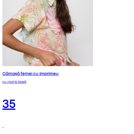
Cămașă femei cu imprimeu
cu nod la bază
35