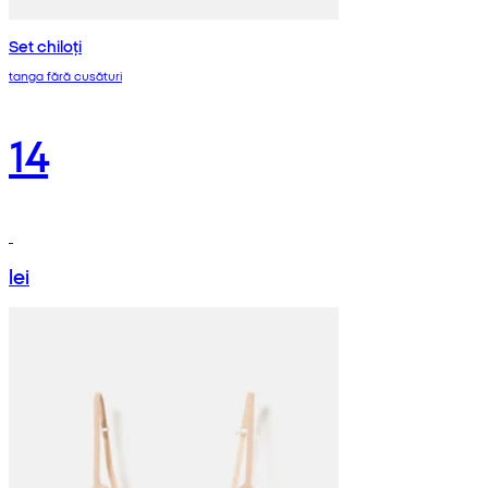
Set chiloți
tanga fără cusături
14
lei