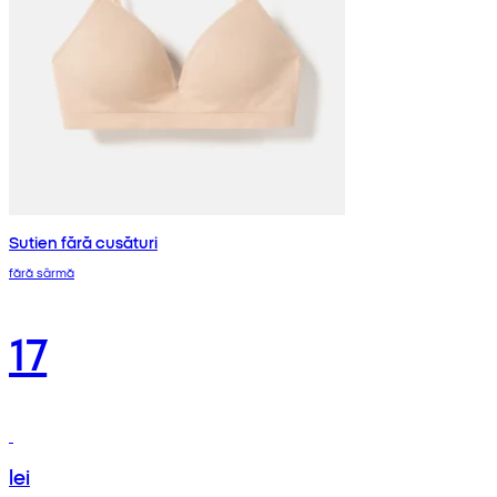
Sutien fără cusături
fără sârmă
17
lei