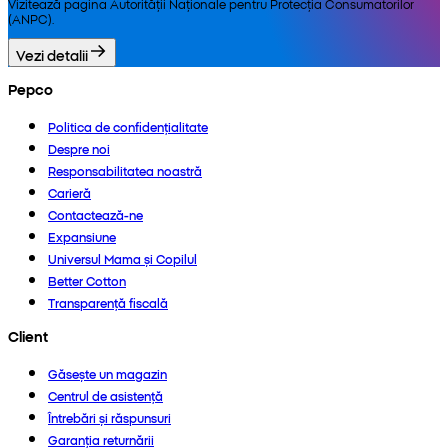
Vizitează pagina Autorității Naționale pentru Protecția Consumatorilor
(ANPC).
Vezi detalii
Pepco
Politica de confidențialitate
Despre noi
Responsabilitatea noastră
Carieră
Contactează-ne
Expansiune
Universul Mama și Copilul
Better Cotton
Transparență fiscală
Client
Găsește un magazin
Centrul de asistență
Întrebări și răspunsuri
Garanția returnării