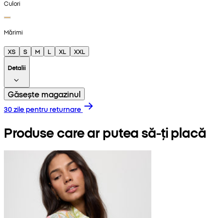
Culori
Mărimi
XS
S
M
L
XL
XXL
Detalii
Găsește magazinul
30 zile pentru returnare
Produse care ar putea să-ți placă