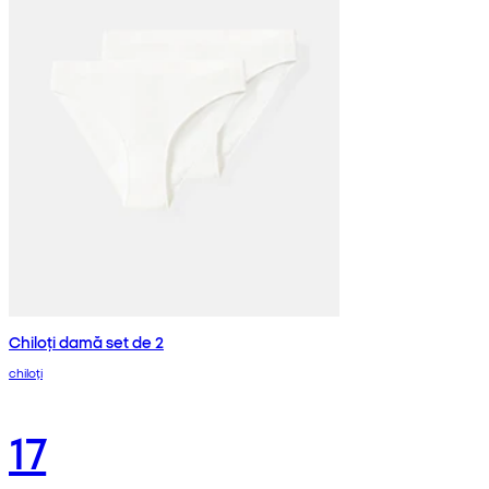
Chiloți damă set de 2
chiloți
17