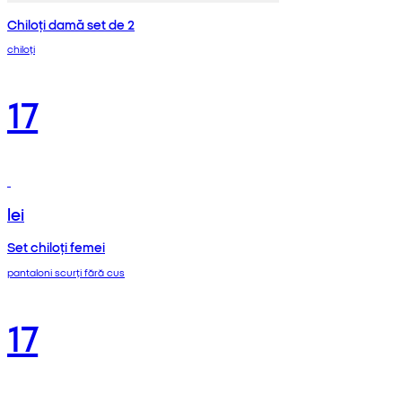
Chiloți damă set de 2
chiloți
17
lei
Set chiloți femei
pantaloni scurți fără cus
17