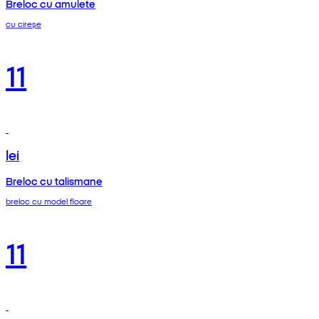
Breloc cu amulete
cu cireșe
11
lei
Breloc cu talismane
breloc cu model floare
11