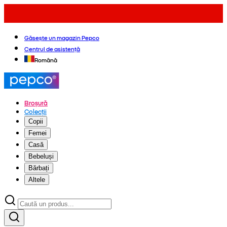
Găsește un magazin Pepco
Centrul de asistență
Română
Broșură
Colecții
Copii
Femei
Casă
Bebeluși
Bărbați
Altele