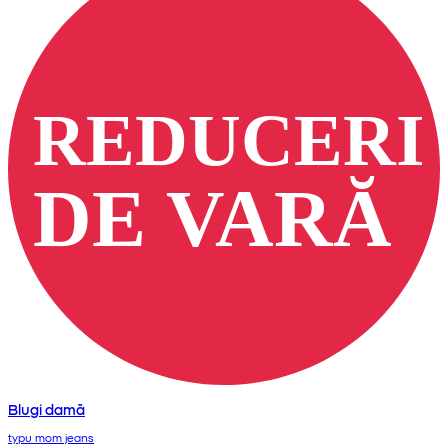
Blugi damă
typu mom jeans