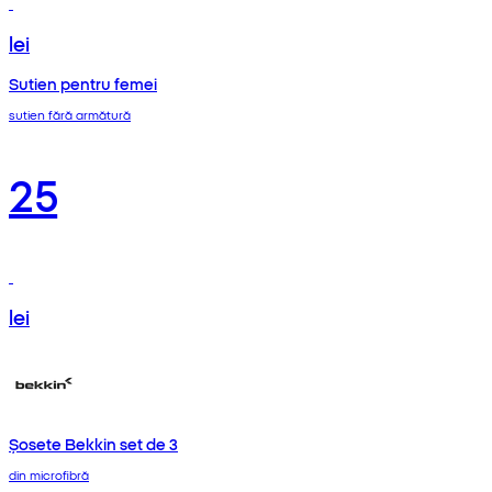
lei
Sutien pentru femei
sutien fără armătură
25
lei
Șosete Bekkin set de 3
din microfibră