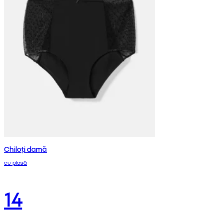
Chiloți damă
cu plasă
14