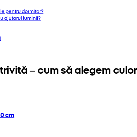
ile pentru dormitor?
u ajutorul luminii?
i
trivită – cum să alegem culor
40 cm