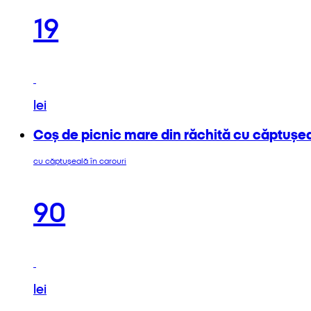
19
lei
Coș de picnic mare din răchită cu căptușea
cu căptușeală în carouri
90
lei