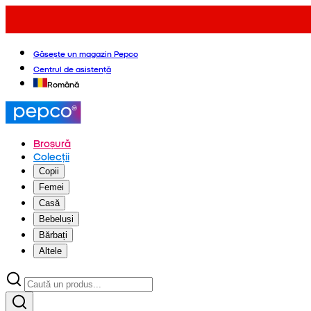
Găsește un magazin Pepco
Centrul de asistență
Română
Broșură
Colecții
Copii
Femei
Casă
Bebeluși
Bărbați
Altele