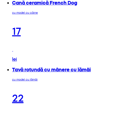
Cană ceramică French Dog
cu model cu câine
17
lei
Tavă rotundă cu mânere cu lămâi
cu model cu lămâi
22