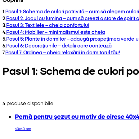
1
.
Pasul 1: Schema de culori potrivită – cum să alegem culor
2
.
Pasul 2: Jocul cu lumina – cum să creezi o stare de spirit c
3
.
Pasul 3: Textilele – cheia confortului
4
.
Pasul 4: Mobilier – minimalismul este cheia
5
.
Pasul 5: Plante în dormitor – adaugă prospețimea verdelu
6
.
Pasul 6: Decorațiunile – detalii care contează
7
.
Pasul 7: Ordinea – cheia relaxării în dormitorul tău!
Pasul 1: Schema de culori po
4 produse disponibile
Pernă pentru șezut cu motiv de cireșe 40x
40x40 cm