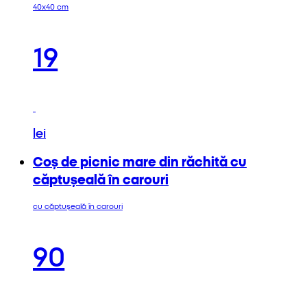
40x40 cm
19
lei
Coș de picnic mare din răchită cu
căptușeală în carouri
cu căptușeală în carouri
90