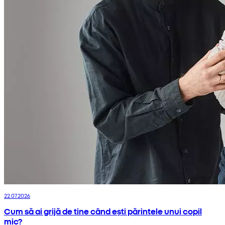
22.07.2026
Cum să ai grijă de tine când ești părintele unui copil
mic?