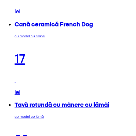
lei
Cană ceramică French Dog
cu model cu câine
17
lei
Tavă rotundă cu mânere cu lămâi
cu model cu lămâi