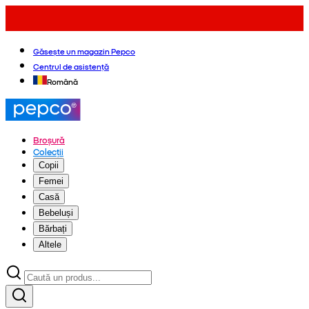
Găsește un magazin Pepco
Centrul de asistență
Română
Broșură
Colecții
Copii
Femei
Casă
Bebeluși
Bărbați
Altele