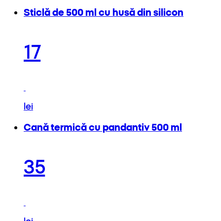
Sticlă de 500 ml cu husă din silicon
17
lei
Cană termică cu pandantiv 500 ml
35
lei