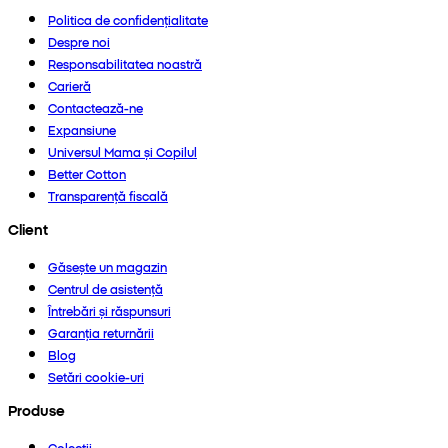
Politica de confidențialitate
Despre noi
Responsabilitatea noastră
Carieră
Contactează-ne
Expansiune
Universul Mama și Copilul
Better Cotton
Transparență fiscală
Client
Găsește un magazin
Centrul de asistență
Întrebări și răspunsuri
Garanția returnării
Blog
Setări cookie-uri
Produse
Colecții