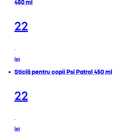
450 ml
22
lei
Sticlă pentru copii Psi Patrol 450 ml
22
lei