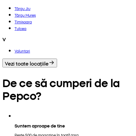
Târgu Jiu
Târgu Mureș
Timișoara
Tulcea
V
Voluntari
Vezi toate locațiile
De ce să cumperi de la
Pepco?
Suntem aproape de tine
Peste 500 de magazine în toată țara.