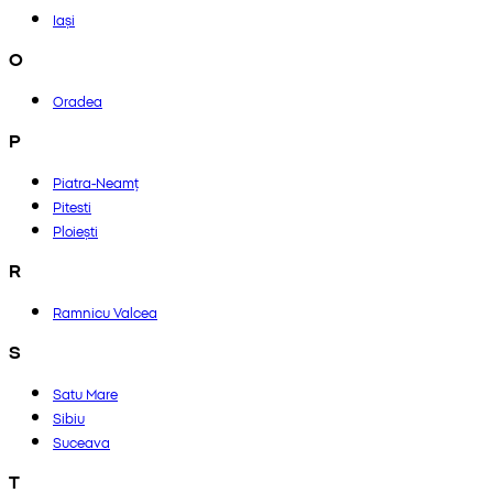
Iași
O
Oradea
P
Piatra-Neamț
Pitesti
Ploiești
R
Ramnicu Valcea
S
Satu Mare
Sibiu
Suceava
T