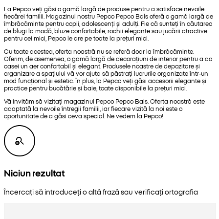
La Pepco veți găsi o gamă largă de produse pentru a satisface nevoile
fiecărei familii. Magazinul nostru Pepco Pepco Bals oferă o gamă largă de
îmbrăcăminte pentru copii, adolescenți și adulți. Fie că sunteți în căutarea
de blugi la modă, bluze confortabile, rochii elegante sau jucării atractive
pentru cei mici, Pepco le are pe toate la prețuri mici.
Cu toate acestea, oferta noastră nu se referă doar la îmbrăcăminte.
Oferim, de asemenea, o gamă largă de decorațiuni de interior pentru a da
casei un aer confortabil și elegant. Produsele noastre de depozitare și
organizare a spațiului vă vor ajuta să păstrați lucrurile organizate într-un
mod funcțional și estetic. În plus, la Pepco veți găsi accesorii elegante și
practice pentru bucătărie și baie, toate disponibile la prețuri mici.
Vă invităm să vizitați magazinul Pepco Pepco Bals. Oferta noastră este
adaptată la nevoile întregii familii, iar fiecare vizită la noi este o
oportunitate de a găsi ceva special. Ne vedem la Pepco!
Niciun rezultat
Încercați să introduceți o altă frază sau verificați ortografia