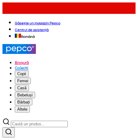
Găsește un magazin Pepco
Centrul de asistență
Română
Broșură
Colecții
Copii
Femei
Casă
Bebeluși
Bărbați
Altele