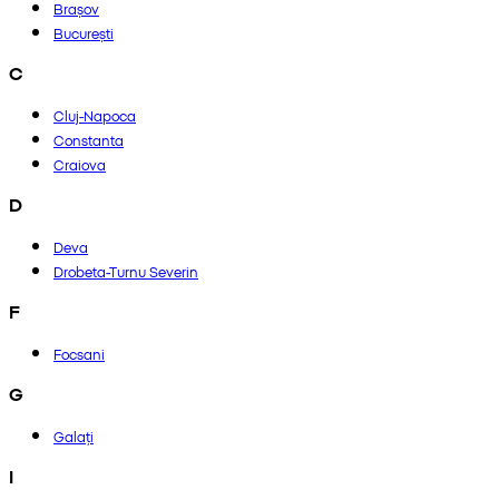
Brașov
București
C
Cluj-Napoca
Constanta
Craiova
D
Deva
Drobeta-Turnu Severin
F
Focsani
G
Galați
I