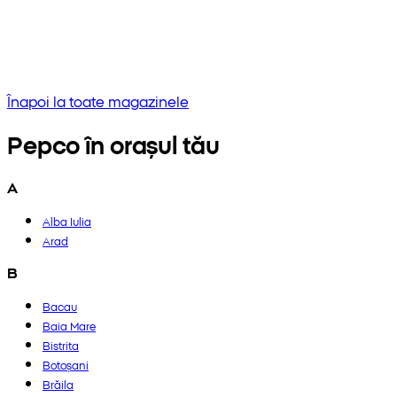
Niciun rezultat
Încercați să introduceți o altă frază sau verificați ortografia
Înapoi la toate magazinele
Pepco în orașul tău
A
Alba Iulia
Arad
B
Bacau
Baia Mare
Bistrita
Botoșani
Brăila