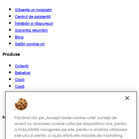
Găsește un magazin
Centrul de asistență
Întrebări și răspunsuri
Garanția returnării
Blog
Setări cookie-uri
Produse
Colecții
Bebeluși
Copii
Casă
Femei
Bărbați
Altele
Ne găsești și pe:
Făcând clic pe „Accept toate cookie-urile”, sunteți de
acord cu stocarea cookie-urilor pe dispozitivul dvs. pentru
a îmbunătăți navigarea pe site, pentru a analiza utilizarea
site-ului și pentru a ajuta eforturile noastre de marketing.