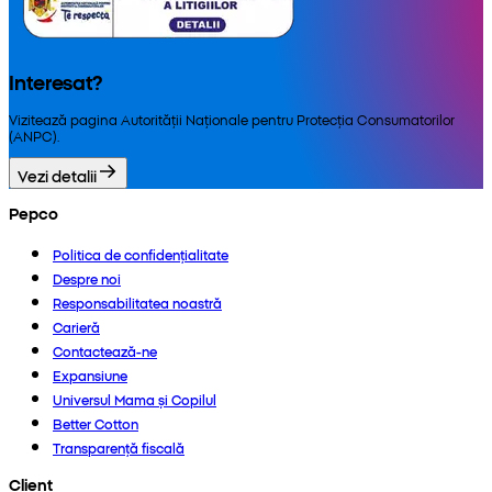
Interesat?
Vizitează pagina Autorității Naționale pentru Protecția Consumatorilor
(ANPC).
Vezi detalii
Pepco
Politica de confidențialitate
Despre noi
Responsabilitatea noastră
Carieră
Contactează-ne
Expansiune
Universul Mama și Copilul
Better Cotton
Transparență fiscală
Client