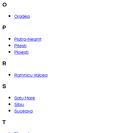
O
Oradea
P
Piatra-Neamț
Pitesti
Ploiești
R
Ramnicu Valcea
S
Satu Mare
Sibiu
Suceava
T