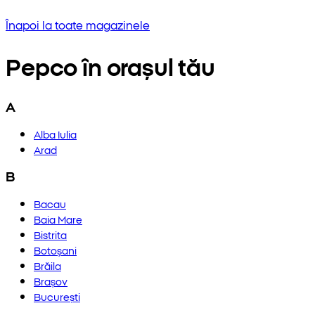
Încercați să introduceți o altă frază sau verificați o
Înapoi la toate magazinele
Pepco în orașul tău
A
Alba Iulia
Arad
B
Bacau
Baia Mare
Bistrita
Botoșani
Brăila
Brașov
București