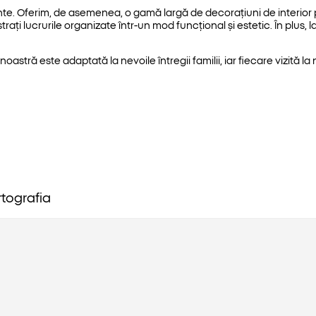
te. Oferim, de asemenea, o gamă largă de decorațiuni de interior p
trați lucrurile organizate într-un mod funcțional și estetic. În plus,
stră este adaptată la nevoile întregii familii, iar fiecare vizită l
rtografia