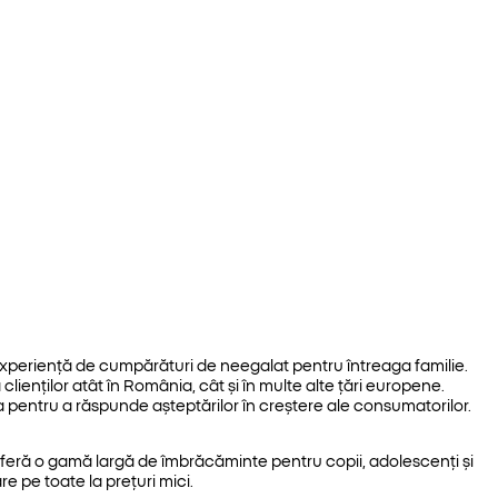
xperiență de cumpărături de neegalat pentru întreaga familie.
lienților atât în România, cât și în multe alte țări europene.
 pentru a răspunde așteptărilor în creștere ale consumatorilor.
feră o gamă largă de îmbrăcăminte pentru copii, adolescenți și
re pe toate la prețuri mici.