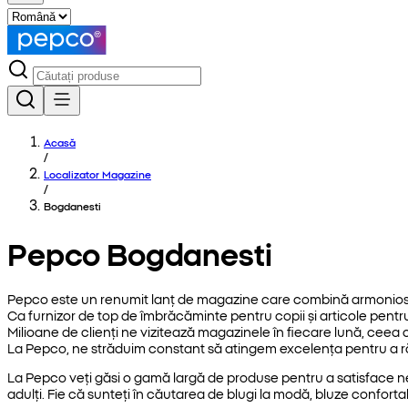
Acasă
/
Localizator Magazine
/
Bogdanesti
Pepco Bogdanesti
Pepco este un renumit lanț de magazine care combină armonios ca
Ca furnizor de top de îmbrăcăminte pentru copii și articole pentru 
Milioane de clienți ne vizitează magazinele în fiecare lună, cee
La Pepco, ne străduim constant să atingem excelența pentru a răs
La Pepco veți găsi o gamă largă de produse pentru a satisface n
adulți. Fie că sunteți în căutarea de blugi la modă, bluze confortab