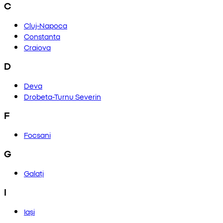
C
Cluj-Napoca
Constanta
Craiova
D
Deva
Drobeta-Turnu Severin
F
Focsani
G
Galați
I
Iași