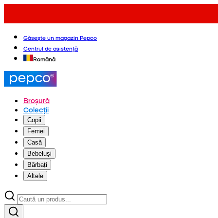
Găsește un magazin Pepco
Centrul de asistență
Română
Broșură
Colecții
Copii
Femei
Casă
Bebeluși
Bărbați
Altele