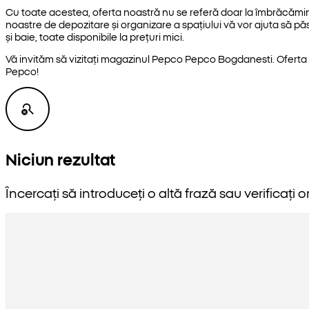
Cu toate acestea, oferta noastră nu se referă doar la îmbrăcămin
noastre de depozitare și organizare a spațiului vă vor ajuta să păs
și baie, toate disponibile la prețuri mici.
Vă invităm să vizitați magazinul Pepco Pepco Bogdanesti. Oferta noa
Pepco!
Niciun rezultat
Încercați să introduceți o altă frază sau verificați o