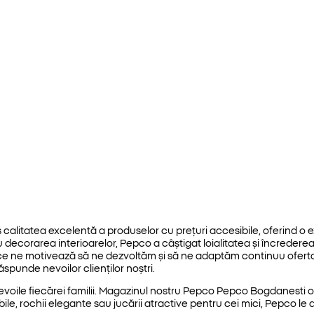
litatea excelentă a produselor cu prețuri accesibile, oferind o e
decorarea interioarelor, Pepco a câștigat loialitatea și încrederea c
a ce ne motivează să ne dezvoltăm și să ne adaptăm continuu oferta
punde nevoilor clienților noștri.
evoile fiecărei familii. Magazinul nostru Pepco Pepco Bogdanesti o
ile, rochii elegante sau jucării atractive pentru cei mici, Pepco le a