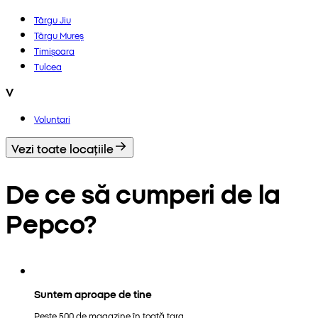
Târgu Jiu
Târgu Mureș
Timișoara
Tulcea
V
Voluntari
Vezi toate locațiile
De ce să cumperi de la
Pepco?
Suntem aproape de tine
Peste 500 de magazine în toată țara.